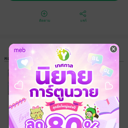
ติดตาม
แชร์
หนังสือรวมชุด
SET นางมาร
เกิดใหม่เป็น
นางเอก
ประดับดิน
/ ดิน