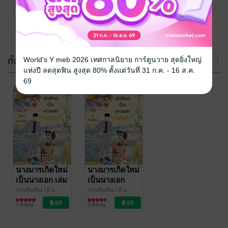
ประดับ
นิยายรัก
3 Rating
(2 เล่ม)
ทั้งหมด
หน้าที่ 1
World's Y meb 2026 เทศกาลนิยาย การ์ตูนวาย สุดยิ่งใหญ่
แห่งปี ลดสุดฟิน สูงสุด 80% ตั้งแต่วันที่ 31 ก.ค. - 16 ส.ค.
69
นางมารเกิดใหม่
นางมารเกิดใหม่
เป็นนางเอก เล่ม
เป็นนางเอก
2 (จบ)
(เล่ม 1)
ประดับดิน
/ ดิน
ประดับดิน
/ ดิน
ประดับ
นิยายรัก
ประดับ
นิยายรัก
2 Rating
3 Rating