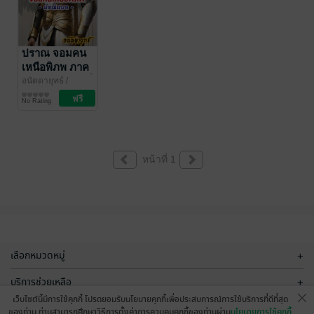
ปราณ จอมคน
เหนือพิภพ ภาค
มัชฌิมบท เล่มที่
อนัตตายุทธ์
/
CoachPatm
นิยายกำลังภายใน
1 (1-20)
No Rating
Inspiraton
หน้าที่ 1
เลือกหมวดหมู่
+
บริการช่วยเหลือ
+
เว็บไซต์นี้มีการใช้คุกกี้ โปรดยอมรับนโยบายคุกกี้เพื่อประสบการณ์การใช้บริการที่ดีที่สุด
เกี่ยวกับเรา
+
ของท่าน ท่านสามารถศึกษาวิธีการตั้งค่าการควบคุมคุกกี้ของท่านผ่าน
นโยบายการใช้คุกกี้