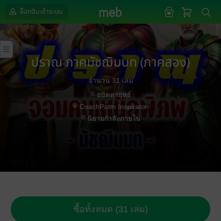
ล็อกอินเข้าระบบ
ปราณ ภาคมัชฌิมบท (ภาคสอง)
จำนวน 31 เล่ม
อนัตตายุทธ์
CoachPatm Inspiraton
นิยายกำลังภายใน
ซื้อทั้งหมด (31 เล่ม)