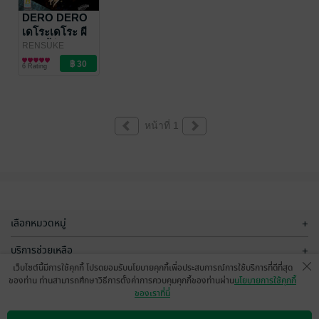
DERO DERO
เดโระเดโระ ผี
แบบนี้ก็มีด้วย 1
RENSUKE
OSHIKIRI
การ์ตูนทั่วไป
/
6 Rating
Bongkoch
Publishing
หน้าที่ 1
เลือกหมวดหมู่
+
บริการช่วยเหลือ
+
เว็บไซต์นี้มีการใช้คุกกี้ โปรดยอมรับนโยบายคุกกี้เพื่อประสบการณ์การใช้บริการที่ดีที่สุด
เกี่ยวกับเรา
+
ของท่าน ท่านสามารถศึกษาวิธีการตั้งค่าการควบคุมคุกกี้ของท่านผ่าน
นโยบายการใช้คุกกี้
ของเราที่นี่
กลุ่มธุรกิจในเครือ
+