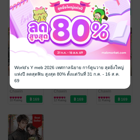
90 เล่ม 7 (จบ
90 เล่ม 6
90 เล่ม 5
Chawin
Chawin
Chawin
นิยายรักจีนโบราณ
นิยายรักจีนโบราณ
นิยายรักจีนโบราณ
บริบูรณ์)
10 Rating
11 Rating
7 Rating
World's Y meb 2026 เทศกาลนิยาย การ์ตูนวาย สุดยิ่งใหญ่
แห่งปี ลดสุดฟิน สูงสุด 80% ตั้งแต่วันที่ 31 ก.ค. - 16 ส.ค.
ทะลุมิติสาวน้อย
ทะลุมิติสาวน้อย
ทะลุมิติสาวน้อย
69
นักธุรกิจในยุค
นักธุรกิจในยุค
นักธุรกิจในยุค
90 เล่ม 4
90 เล่ม 3
90 เล่ม 2
Chawin
Chawin
Chawin
นิยายรักจีนโบราณ
นิยายรักจีนโบราณ
นิยายรักจีนโบราณ
10 Rating
12 Rating
11 Rating