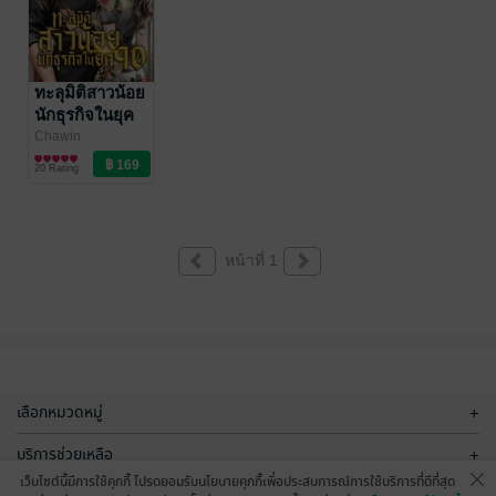
ทะลุมิติสาวน้อย
นักธุรกิจในยุค
90 เล่ม 1
Chawin
นิยายรักจีนโบราณ
20 Rating
หน้าที่ 1
เลือกหมวดหมู่
+
บริการช่วยเหลือ
+
เว็บไซต์นี้มีการใช้คุกกี้ โปรดยอมรับนโยบายคุกกี้เพื่อประสบการณ์การใช้บริการที่ดีที่สุด