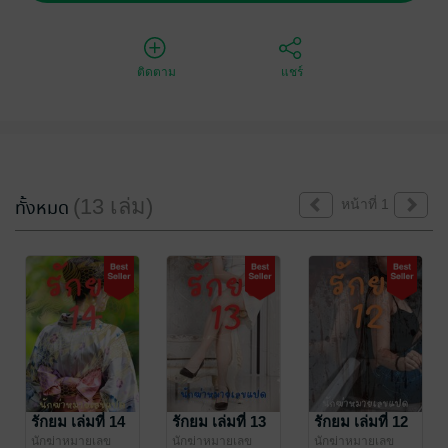
ติดตาม
แชร์
(13 เล่ม)
ทั้งหมด
หน้าที่ 1
รักยม เล่มที่ 14
รักยม เล่มที่ 13
รักยม เล่มที่ 12
นักฆ่าหมายเลข
นักฆ่าหมายเลข
นักฆ่าหมายเลข