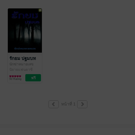
รักยม ปฐมบท
นักฆ่าหมายเลข
แปด
นิยายแฟนตาซี
50 Rating
หน้าที่ 1