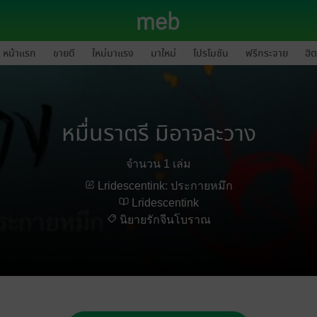
หน้าแรก
ขายดี
ใหม่มาแรง
มาใหม่
โปรโมชัน
ฟรีกระจาย
ฮิต
หมื่นราตรี มิอาจละวาง
จำนวน 1 เล่ม
Lridescentink: ประกายหมึก
Lridescentink
นิยายรักจีนโบราณ