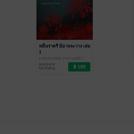
หมื่นราตรี มิอาจละวาง เล่ม
1
Lridescentink: ประกายหมึก
/
Lridescentink
นิยายรักจีนโบราณ
No Rating