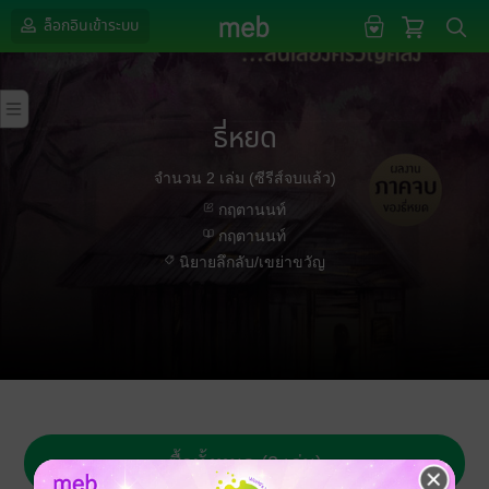
ล็อกอินเข้าระบบ
ธี่หยด
จำนวน 2 เล่ม (ซีรีส์จบแล้ว)
กฤตานนท์
กฤตานนท์
นิยายลึกลับ/เขย่าขวัญ
ซื้อทั้งหมด (2 เล่ม)