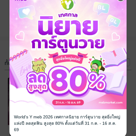
ติดตาม
แชร์
(2 เล่ม)
ทั้งหมด
หน้าที่ 1
-31%
World's Y meb 2026 เทศกาลนิยาย การ์ตูนวาย สุดยิ่งใหญ่
แห่งปี ลดสุดฟิน สูงสุด 80% ตั้งแต่วันที่ 31 ก.ค. - 16 ส.ค.
ธี่หยด...สิ้นเสียง
ธี่หยด... แว่ว
69
ครวญคลั่ง
เสียงครวญคลั่ง