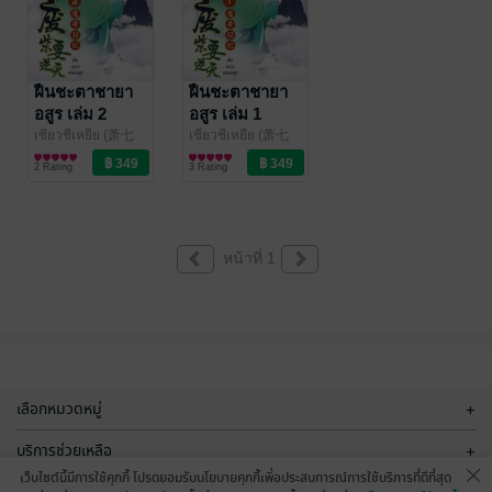
ฝืนชะตาชายา
ฝืนชะตาชายา
อสูร เล่ม 2
อสูร เล่ม 1
เซียวชีเหยีย (萧七
เซียวชีเหยีย (萧七
爷)
นิยายรักจีนโบราณ
/ Ink Stone
爷)
นิยายรักจีนโบราณ
/ Ink Stone
2 Rating
3 Rating
หน้าที่ 1
เลือกหมวดหมู่
+
บริการช่วยเหลือ
+
เว็บไซต์นี้มีการใช้คุกกี้ โปรดยอมรับนโยบายคุกกี้เพื่อประสบการณ์การใช้บริการที่ดีที่สุด