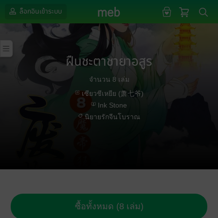
ล็อกอินเข้าระบบ
ฝืนชะตาชายาอสูร
จำนวน 8 เล่ม
เซียวชีเหยีย (萧七爷)
Ink Stone
นิยายรักจีนโบราณ
ซื้อทั้งหมด (8 เล่ม)