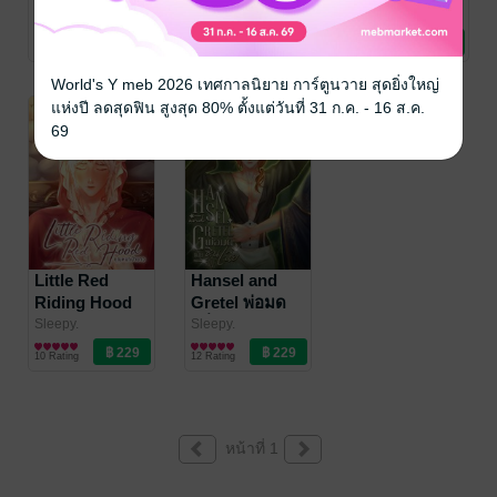
สู้ชีวิตของซิ
pigs #เรื่องราว
Beauty ไมเดล
Sleepy.
Sleepy.
Sleepy.
นิยายวาย Boy
นิยายวาย Boy
นิยายวาย Boy
นเดอเรลล่า
ความชิบหาย
ไม่ชอบเด็ก
3 Rating
3 Rating
4 Rating
Love / Yaoi
Love / Yaoi
Love / Yaoi
ของคุณหมาป่า
World's Y meb 2026 เทศกาลนิยาย การ์ตูนวาย สุดยิ่งใหญ่
แห่งปี ลดสุดฟิน สูงสุด 80% ตั้งแต่วันที่ 31 ก.ค. - 16 ส.ค.
69
Little Red
Hansel and
Riding Hood
Gretel พ่อมด
คุณหมาป่าขาว
กลิ่นซินเนีย
Sleepy.
Sleepy.
นิยายวาย Boy
นิยายวาย Boy
10 Rating
12 Rating
Love / Yaoi
Love / Yaoi
หน้าที่ 1