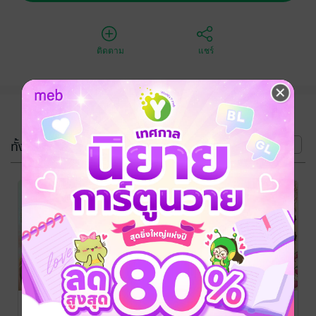
ติดตาม
แชร์
(5 เล่ม)
ทั้งหมด
หน้าที่ 1
Cinderella's
The Story of
The Tale of
fairy tale นิทาน
three little
Sleeping