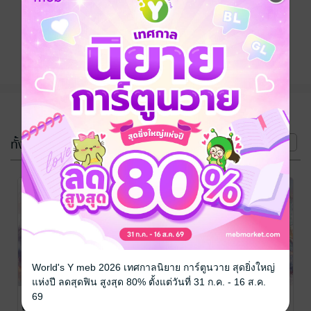
ติดตาม
แชร์
(3 เล่ม)
ทั้งหมด
หน้าที่ 1
World's Y meb 2026 เทศกาลนิยาย การ์ตูนวาย สุดยิ่งใหญ่
แห่งปี ลดสุดฟิน สูงสุด 80% ตั้งแต่วันที่ 31 ก.ค. - 16 ส.ค.
At the horizon
At the horizon
At the horizon
69
ตะวันแรกฟ้า
ตะวันแรกฟ้า
ตะวันแรกฟ้า