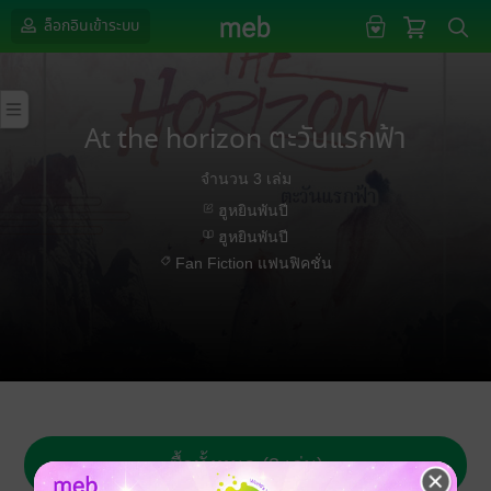
ล็อกอินเข้าระบบ
At the horizon ตะวันแรกฟ้า
จำนวน 3 เล่ม
ฮูหยินพันปี
ฮูหยินพันปี
Fan Fiction แฟนฟิคชั่น
ซื้อทั้งหมด (3 เล่ม)