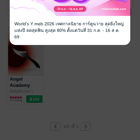
(MarkBam)
(MarkBam)
(MarkBam)
BabyBLove
/ i
BabyBLove
/ i
BabyBLove
/ i
green monkey
นิยายแฟนตาซี
green monkey
นิยายแฟนตาซี
green monkey
นิยายแฟนตาซี
2gether เล่ม 2
2gether เล่ม 1
Part เปลวไฟ
10 Rating
8 Rating
11 Rating
(จบภาค)
ปริศนา เล่ม 2
(จบภาค)
World's Y meb 2026 เทศกาลนิยาย การ์ตูนวาย สุดยิ่งใหญ่
แห่งปี ลดสุดฟิน สูงสุด 80% ตั้งแต่วันที่ 31 ก.ค. - 16 ส.ค.
69
Angel
Academy
(MarkBam)
BabyBLove
/ i
green monkey
นิยายแฟนตาซี
Part เปลวไฟ
13 Rating
ปริศนา เล่ม 1
หน้าที่ 1