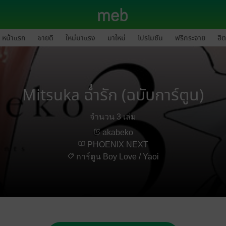
หน้าแรก
ขายดี
ใหม่มาแรง
มาใหม่
โปรโมชัน
ฟรีกระจาย
ฮิต
Mitsuka ฉ่ำรัก (ฉบับการ์ตูน)
จำนวน 3 เล่ม
akabeko
PHOENIX NEXT
การ์ตูน Boy Love / Yaoi