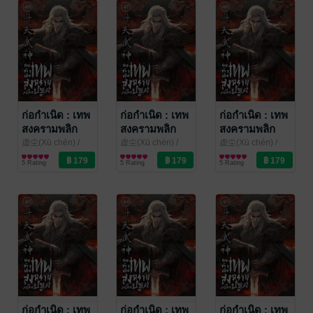
ก่อกำเนิด : เทพ
ก่อกำเนิด : เทพ
ก่อกำเนิด : เทพ
สงครามพลิก
สงครามพลิก
สงครามพลิก
ปฐพี เล่ม 48
ปฐพี เล่ม 47
ปฐพี เล่ม 46
虚尘(Xū chén) /
虚尘(Xū chén) /
虚尘(Xū chén) /
พรายเลขา เลิศวณิช
นิยายกำลังภายใน
พรายเลขา เลิศวณิช
นิยายกำลังภายใน
พรายเลขา เลิศวณิช
นิยายกำลังภายใน
5 Rating
5 Rating
5 Rating
โรจน์ แปล
/
โรจน์ แปล
/
โรจน์ แปล
/
kawebook.com
kawebook.com
kawebook.com
ก่อกำเนิด : เทพ
ก่อกำเนิด : เทพ
ก่อกำเนิด : เทพ