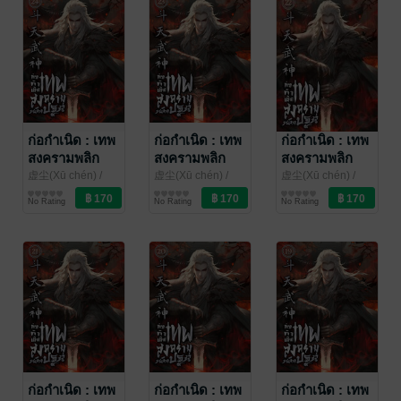
ก่อกำเนิด : เทพ
ก่อกำเนิด : เทพ
ก่อกำเนิด : เทพ
สงครามพลิก
สงครามพลิก
สงครามพลิก
ปฐพี เล่ม 24
ปฐพี เล่ม 23
ปฐพี เล่ม 22
虚尘(Xū chén) /
虚尘(Xū chén) /
虚尘(Xū chén) /
พรายเลขา เลิศวณิช
นิยายกำลังภายใน
พรายเลขา เลิศวณิช
นิยายกำลังภายใน
พรายเลขา เลิศวณิช
นิยายกำลังภายใน
No Rating
No Rating
No Rating
โรจน์ แปล
/
โรจน์ แปล
/
โรจน์ แปล
/
kawebook.com
kawebook.com
kawebook.com
ก่อกำเนิด : เทพ
ก่อกำเนิด : เทพ
ก่อกำเนิด : เทพ