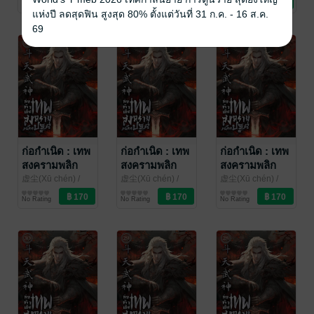
3 Rating
3 Rating
No Rating
โรจน์ แปล
/
โรจน์ แปล
/
โรจน์ แปล
/
แห่งปี ลดสุดฟิน สูงสุด 80% ตั้งแต่วันที่ 31 ก.ค. - 16 ส.ค.
kawebook.com
kawebook.com
kawebook.com
69
ก่อกำเนิด : เทพ
ก่อกำเนิด : เทพ
ก่อกำเนิด : เทพ
สงครามพลิก
สงครามพลิก
สงครามพลิก
ปฐพี เล่ม 33
ปฐพี เล่ม 32
ปฐพี เล่ม 31
虚尘(Xū chén) /
虚尘(Xū chén) /
虚尘(Xū chén) /
พรายเลขา เลิศวณิช
นิยายกำลังภายใน
พรายเลขา เลิศวณิช
นิยายกำลังภายใน
พรายเลขา เลิศวณิช
นิยายกำลังภายใน
No Rating
No Rating
No Rating
โรจน์ แปล
/
โรจน์ แปล
/
โรจน์ แปล
/
kawebook.com
kawebook.com
kawebook.com