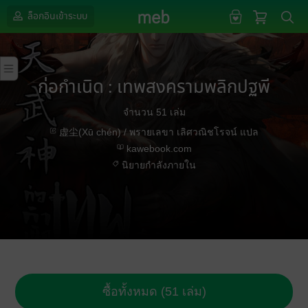
ล็อกอินเข้าระบบ
ก่อกำเนิด : เทพสงครามพลิกปฐพี
จำนวน 51 เล่ม
虚尘(Xū chén) / พรายเลขา เลิศวณิชโรจน์ แปล
kawebook.com
นิยายกำลังภายใน
ซื้อทั้งหมด (51 เล่ม)