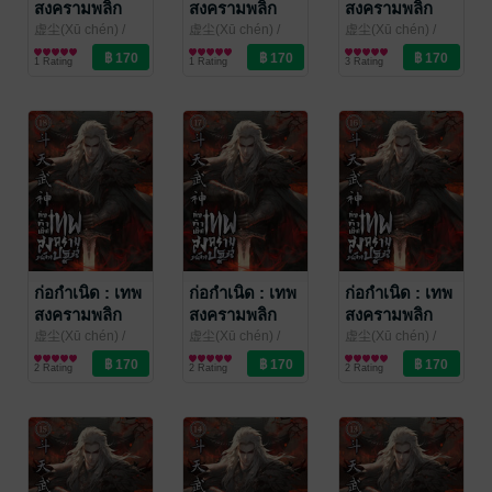
สงครามพลิก
สงครามพลิก
สงครามพลิก
ปฐพี เล่ม 21
ปฐพี เล่ม 20
ปฐพี เล่ม 19
虚尘(Xū chén) /
虚尘(Xū chén) /
虚尘(Xū chén) /
พรายเลขา เลิศวณิช
นิยายกำลังภายใน
พรายเลขา เลิศวณิช
นิยายกำลังภายใน
พรายเลขา เลิศวณิช
นิยายกำลังภายใน
1 Rating
1 Rating
3 Rating
โรจน์ แปล
/
โรจน์ แปล
/
โรจน์ แปล
/
kawebook.com
kawebook.com
kawebook.com
ก่อกำเนิด : เทพ
ก่อกำเนิด : เทพ
ก่อกำเนิด : เทพ
สงครามพลิก
สงครามพลิก
สงครามพลิก
ปฐพี เล่ม 18
ปฐพี เล่ม 17
ปฐพี เล่ม 16
虚尘(Xū chén) /
虚尘(Xū chén) /
虚尘(Xū chén) /
พรายเลขา เลิศวณิช
นิยายกำลังภายใน
พรายเลขา เลิศวณิช
นิยายกำลังภายใน
พรายเลขา เลิศวณิช
นิยายกำลังภายใน
2 Rating
2 Rating
2 Rating
โรจน์ แปล
/
โรจน์ แปล
/
โรจน์ แปล
/
kawebook.com
kawebook.com
kawebook.com