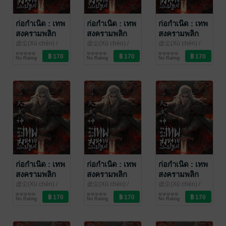
ก่อกำเนิด : เทพ
ก่อกำเนิด : เทพ
ก่อกำเนิด : เทพ
สงครามพลิก
สงครามพลิก
สงครามพลิก
ปฐพี เล่ม 30
ปฐพี เล่ม 29
ปฐพี เล่ม 28
虚尘(Xū chén) /
虚尘(Xū chén) /
虚尘(Xū chén) /
พรายเลขา เลิศวณิช
นิยายกำลังภายใน
พรายเลขา เลิศวณิช
นิยายกำลังภายใน
พรายเลขา เลิศวณิช
นิยายกำลังภายใน
No Rating
No Rating
No Rating
โรจน์ แปล
/
โรจน์ แปล
/
โรจน์ แปล
/
kawebook.com
kawebook.com
kawebook.com
ก่อกำเนิด : เทพ
ก่อกำเนิด : เทพ
ก่อกำเนิด : เทพ
สงครามพลิก
สงครามพลิก
สงครามพลิก
ปฐพี เล่ม 27
ปฐพี เล่ม 26
ปฐพี เล่ม 25
虚尘(Xū chén) /
虚尘(Xū chén) /
虚尘(Xū chén) /
พรายเลขา เลิศวณิช
นิยายกำลังภายใน
พรายเลขา เลิศวณิช
นิยายกำลังภายใน
พรายเลขา เลิศวณิช
นิยายกำลังภายใน
No Rating
No Rating
No Rating
โรจน์ แปล
/
โรจน์ แปล
/
โรจน์ แปล
/
kawebook.com
kawebook.com
kawebook.com