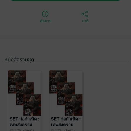
ติดตาม
แชร์
หนังสือรวมชุด
SET ก่อกำเนิด :
SET ก่อกำเนิด :
เทพสงคราม
เทพสงคราม
พลิกปฐพี เล่ม 7-
พลิกปฐพี เล่ม 2-
虚尘(Xū chén) /
虚尘(Xū chén) /