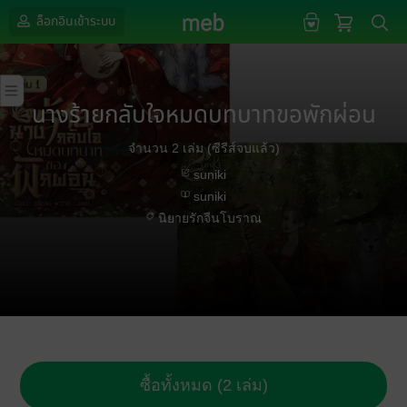
ล็อกอินเข้าระบบ
นางร้ายกลับใจหมดบทบาทขอพักผ่อน
จำนวน 2 เล่ม (ซีรีส์จบแล้ว)
suniki
suniki
นิยายรักจีนโบราณ
ซื้อทั้งหมด (2 เล่ม)