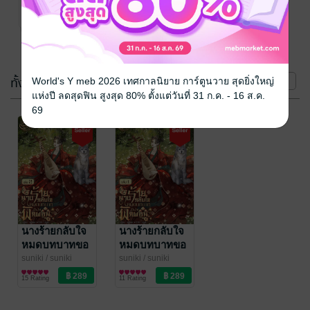
นิยายรักจีนโบราณ
ผ่อน
5 Rating
(2 เล่ม)
ทั้งหมด
หน้าที่ 1
World's Y meb 2026 เทศกาลนิยาย การ์ตูนวาย สุดยิ่งใหญ่
แห่งปี ลดสุดฟิน สูงสุด 80% ตั้งแต่วันที่ 31 ก.ค. - 16 ส.ค.
69
นางร้ายกลับใจ
นางร้ายกลับใจ
หมดบทบาทขอ
หมดบทบาทขอ
พักผ่อน เล่ม 2
พักผ่อน เล่ม 1
suniki
/ suniki
suniki
/ suniki
นิยายรักจีนโบราณ
นิยายรักจีนโบราณ
จบ
15 Rating
11 Rating