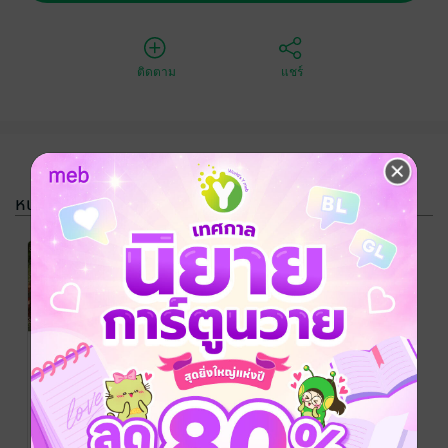
ติดตาม
แชร์
หนังสือรวมชุด
SET นางร้ายก
ลับใจหมด
บทบาทขอพัก
suniki
/ suniki