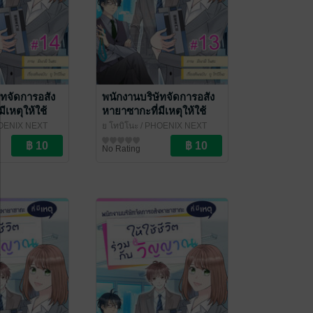
ัทจัดการอสัง
พนักงานบริษัทจัดการอสัง
ีเหตุให้ใช้
หายาซากะที่มีเหตุให้ใช้
บวิญญาณ ฉบับ
ชีวิตร่วมกับวิญญาณ ฉบับ
OENIX NEXT
ยู โทบิโนะ
/ PHOENIX NEXT
ที่ 14
V-Scroll ตอนที่ 13
การ์ตูนรายตอน
No Rating