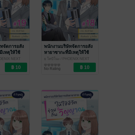
ัทจัดการอสัง
พนักงานบริษัทจัดการอสัง
ีเหตุให้ใช้
หายาซากะที่มีเหตุให้ใช้
บวิญญาณ ฉบับ
ชีวิตร่วมกับวิญญาณ ฉบับ
OENIX NEXT
ยู โทบิโนะ
/ PHOENIX NEXT
ที่ 19
V-Scroll ตอนที่ 18
การ์ตูนรายตอน
No Rating