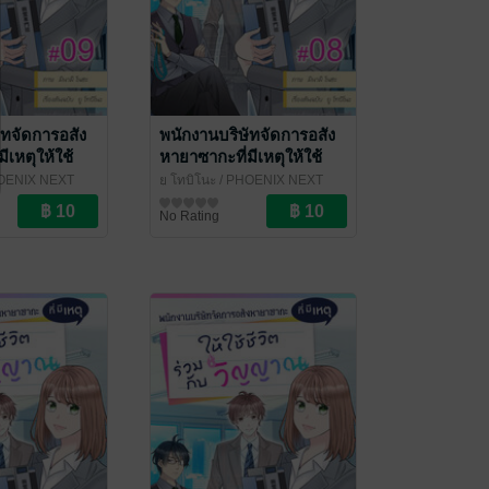
ัทจัดการอสัง
พนักงานบริษัทจัดการอสัง
ีเหตุให้ใช้
หายาซากะที่มีเหตุให้ใช้
บวิญญาณ ฉบับ
ชีวิตร่วมกับวิญญาณ ฉบับ
OENIX NEXT
ยู โทบิโนะ
/ PHOENIX NEXT
ที่ 9
V-Scroll ตอนที่ 8
การ์ตูนรายตอน
No Rating