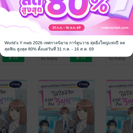
ทจัดการอสัง
พนักงานบริษัทจัดการอสัง
พนักงานบริษ
เหตุให้ใช้
หายาซากะที่มีเหตุให้ใช้
หายาซากะที่ม
World's Y meb 2026 เทศกาลนิยาย การ์ตูนวาย สุดยิ่งใหญ่แห่งปี ลด
วิญญาณ ฉบับ
ชีวิตร่วมกับวิญญาณ ฉบับ
ชีวิตร่วมกั
สุดฟิน สูงสุด 80% ตั้งแต่วันที่ 31 ก.ค. - 16 ส.ค. 69
ENIX NEXT
ยู โทบิโนะ
/ PHOENIX NEXT
ยู โทบิโนะ
/ PH
ี่ 11
V-Scroll ตอนที่ 10
V-Scroll ตอน
การ์ตูนรายตอน
การ์ตูนรายตอน
No Rating
No Rating