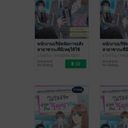
พนักงานบริษัทจัดการอสัง
พนักงานบริษั
หายาซากะที่มีเหตุให้ใช้
หายาซากะที่มี
ชีวิตร่วมกับวิญญาณ ฉบับ
ชีวิตร่วมกับ
ยู โทบิโนะ
/ PHOENIX NEXT
ยู โทบิโนะ
/ PHO
V-Scroll ตอนที่ 22 (ตอน
V-Scroll ตอนท
การ์ตูนรายตอน
การ์ตูนรายตอน
No Rating
No Rating
จบ)