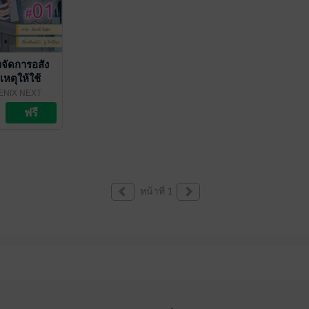
ทจัดการอสัง
เหตุให้ใช้
วิญญาณ ฉบับ
ENIX NEXT
ี่ 1
หน้าที่ 1