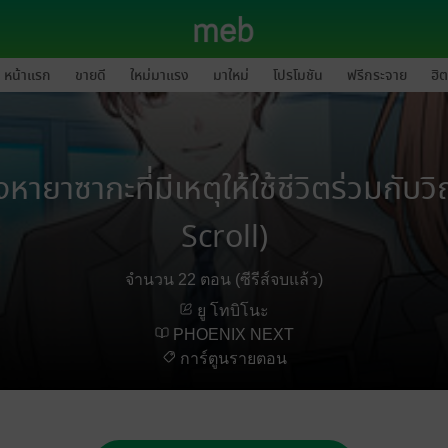
หน้าแรก
ขายดี
ใหม่มาแรง
มาใหม่
โปรโมชัน
ฟรีกระจาย
ฮิต
หายาซากะที่มีเหตุให้ใช้ชีวิตร่วมก
Scroll)
จำนวน 22 ตอน (ซีรีส์จบแล้ว)
ยู โทบิโนะ
PHOENIX NEXT
การ์ตูนรายตอน