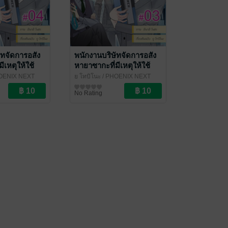
ัทจัดการอสัง
พนักงานบริษัทจัดการอสัง
ีเหตุให้ใช้
หายาซากะที่มีเหตุให้ใช้
บวิญญาณ ฉบับ
ชีวิตร่วมกับวิญญาณ ฉบับ
OENIX NEXT
ยู โทบิโนะ
/ PHOENIX NEXT
ที่ 4
V-Scroll ตอนที่ 3
การ์ตูนรายตอน
No Rating