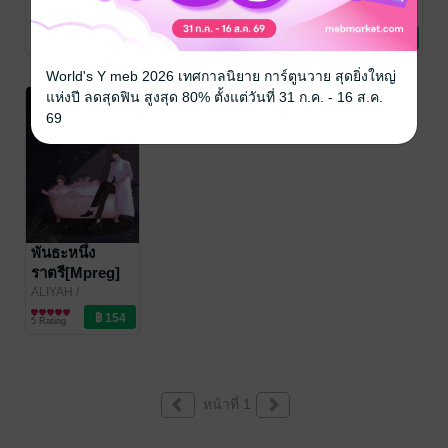
Gemimi_momo/ALIYAH
นิยายวาย Boy
Aliyah.06
/
ALIYAH
/
Love / Yaoi
Gemimi_momo/ALIYAH
นิยายวาย Boy
Gemimi_momo/ALIYAH
นิยายวาย Boy
7 Rating
1 Rating
3 Rating
Love / Yaoi
Love / Yaoi
World's Y meb 2026 เทศกาลนิยาย การ์ตูนวาย สุดยิ่งใหญ่
แห่งปี ลดสุดฟิน สูงสุด 80% ตั้งแต่วันที่ 31 ก.ค. - 16 ส.ค.
-46%
69
พันธะหนึ่ง
ราตรี[Mpreg]
ALIYAH
/
Gemimi_momo/ALIYAH
นิยายวาย Boy
5 Rating
Love / Yaoi
หน้าที่ 1