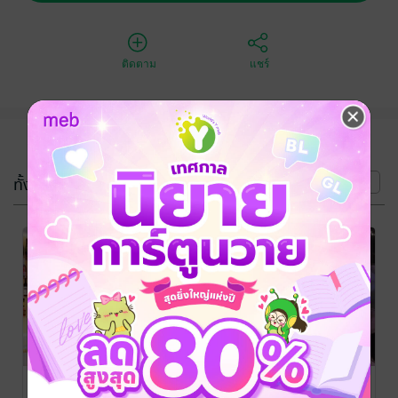
ติดตาม
แชร์
(4 เล่ม)
ทั้งหมด
หน้าที่ 1
-49%
-42%
-45%
รติชา[Mpreg]
[BL,Mpreg]พันธะ
พันธะ
สีฟ้า
ทิวา[Mpreg]
ALIYAH
/