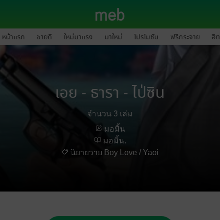
หน้าแรก
ขายดี
ใหม่มาแรง
มาใหม่
โปรโมชัน
ฟรีกระจาย
ฮิต
เอย - ธารา - ไป่ซิน
จำนวน 3 เล่ม
มอมิ้น
มอมิ้น.
นิยายวาย Boy Love / Yaoi