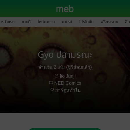
หน้าแรก
ขายดี
ใหม่มาแรง
มาใหม่
โปรโมชัน
ฟรีกระจาย
ฮิต
Gyo ปลามรณะ
จำนวน 2 เล่ม (ซีรีส์จบแล้ว)
Ito Junji
NED Comics
การ์ตูนทั่วไป