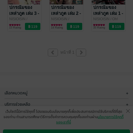
ปกรณัมของ
ปกรณัมของ
ปกรณัมของ
เหล่าภูต เล่ม 3 -
เหล่าภูต เล่ม 2 -
เหล่าภูต เล่ม 1 -
(Bakemonogatari)
(Bakemonogatari)
(Bakemonogatari)
NISIOISIN
/
NISIOISIN
/
NISIOISIN / Oh!
DEXPRESS
การ์ตูนทั่วไป
DEXPRESS
การ์ตูนทั่วไป
great
การ์ตูนทั่วไป
/ DEXPRESS
15 Rating
14 Rating
35 Rating
หน้าที่ 1
เลือกหมวดหมู่
+
บริการช่วยเหลือ
+
เว็บไซต์นี้มีการใช้คุกกี้ โปรดยอมรับนโยบายคุกกี้เพื่อประสบการณ์การใช้บริการที่ดีที่สุด
เกี่ยวกับเรา
+
ของท่าน ท่านสามารถศึกษาวิธีการตั้งค่าการควบคุมคุกกี้ของท่านผ่าน
นโยบายการใช้คุกกี้
ของเราที่นี่
กลุ่มธุรกิจในเครือ
+