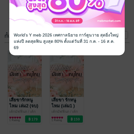
มัฟฟิ่น
นิยายรัก
No Rating
(2 เล่ม)
ทั้งหมด
หน้าที่ 1
World's Y meb 2026 เทศกาลนิยาย การ์ตูนวาย สุดยิ่งใหญ่
แห่งปี ลดสุดฟิน สูงสุด 80% ตั้งแต่วันที่ 31 ก.ค. - 16 ส.ค.
69
เสี่ยขารักหนู
เสี่ยขา รักหนู
ไหม เล่ม2 (จบ)
ไหม (เล่ม1 )
เค้กมัฟฟิ่นn
/ เค้ก
เค้กมัฟฟิ่นn
/ เค้ก
มัฟฟิ่น
นิยายรัก
มัฟฟิ่น
นิยายรัก
1 Rating
1 Rating