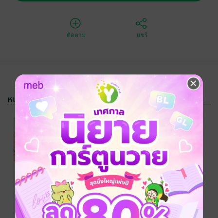
ติดตาม
แชร์
หนังสือรวมชุด
SET เสี่ยขารัก
หนูไหม
เค้กมัฟฟิ่นn
/ เค้ก