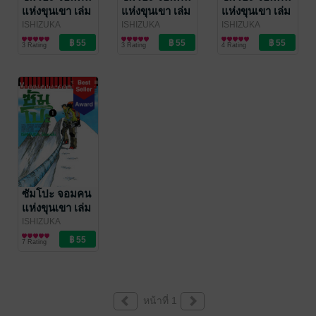
แห่งขุนเขา เล่ม
แห่งขุนเขา เล่ม
แห่งขุนเขา เล่ม
4
3
2
ISHIZUKA
ISHIZUKA
ISHIZUKA
SHINICHI
การ์ตูนทั่วไป
/ Vibulkij
SHINICHI
การ์ตูนทั่วไป
/ Vibulkij
SHINICHI
การ์ตูนทั่วไป
/ Vibulkij
3 Rating
3 Rating
4 Rating
Publishing
Publishing
Publishing
ซัมโปะ จอมคน
แห่งขุนเขา เล่ม
1
ISHIZUKA
SHINICHI
การ์ตูนทั่วไป
/ Vibulkij
7 Rating
Publishing
หน้าที่ 1