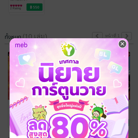
SHINICHI
การ์ตูนทั่วไป
/ Vibulkij
10
2 Rating
Publishing
(10 เล่ม)
ทั้งหมด
หน้าที่ 1
ซัมโปะ จอมคน
ซัมโปะ จอมคน
ซัมโปะ จอมคน
แห่งขุนเขา เล่ม
แห่งขุนเขา เล่ม
แห่งขุนเขา เล่ม
10
9
8
ISHIZUKA
ISHIZUKA
ISHIZUKA
SHINICHI
การ์ตูนทั่วไป
/ Vibulkij
SHINICHI
การ์ตูนทั่วไป
/ Vibulkij
SHINICHI
การ์ตูนทั่วไป
/ Vibulkij
7 Rating
2 Rating
2 Rating
Publishing
Publishing
Publishing