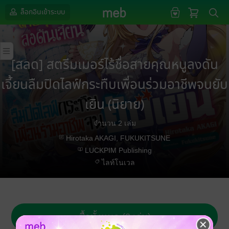
ล็อกอินเข้าระบบ
[สลด] สตรีมเมอร์ไร้ชื่อสายคุณหนูลงดัน
เจี้ยนลืมปิดไลฟ์กระทืบเพื่อนร่วมอาชีพจนยับ
เยิน (นิยาย)
จำนวน 2 เล่ม
Hirotaka AKAGI, FUKUKITSUNE
LUCKPIM Publishing
ไลท์โนเวล
ซื้อทั้งหมด (2 เล่ม)