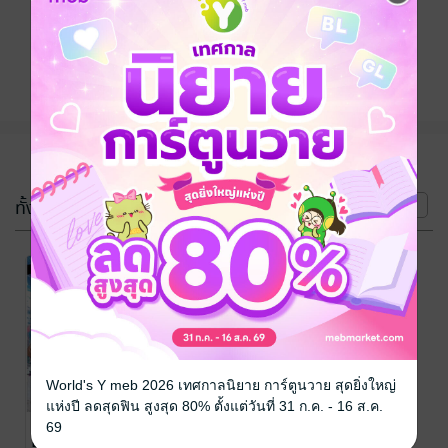
ติดตาม
แชร์
(2 เล่ม)
ทั้งหมด
หน้าที่ 1
World's Y meb 2026 เทศกาลนิยาย การ์ตูนวาย สุดยิ่งใหญ่
แห่งปี ลดสุดฟิน สูงสุด 80% ตั้งแต่วันที่ 31 ก.ค. - 16 ส.ค.
[สลด] สตรีมเม
[สลด] สตรีมเม
69
อร์ไร้ชื่อสายคุณ
อร์ไร้ชื่อสายคุณ