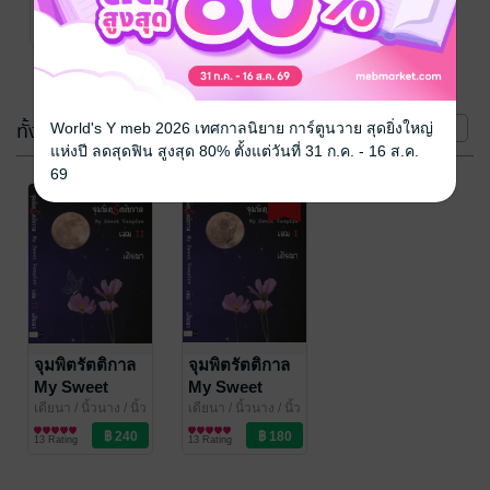
นาง/เดียนา
นิยาย Girl
เล่ม 1 และ 2
No Rating
Love/Yuri
(2 เล่ม)
ทั้งหมด
หน้าที่ 1
World's Y meb 2026 เทศกาลนิยาย การ์ตูนวาย สุดยิ่งใหญ่
แห่งปี ลดสุดฟิน สูงสุด 80% ตั้งแต่วันที่ 31 ก.ค. - 16 ส.ค.
69
-40%
จุมพิตรัตติกาล
จุมพิตรัตติกาล
My Sweet
My Sweet
Vampire เล่ม 2
Vampire เล่ม 1
เดียนา / นิ้วนาง
/ นิ้ว
เดียนา / นิ้วนาง
/ นิ้ว
นาง/เดียนา
นิยาย Girl
นาง/เดียนา
นิยาย Girl
(จบ)
13 Rating
13 Rating
Love/Yuri
Love/Yuri