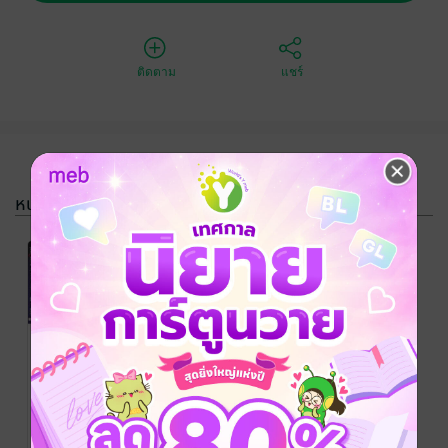
ติดตาม
แชร์
หนังสือรวมชุด
SET จุมพิต
รัตติกาล My
SweetVampire
เดียนา / นิ้วนาง
/ นิ้ว