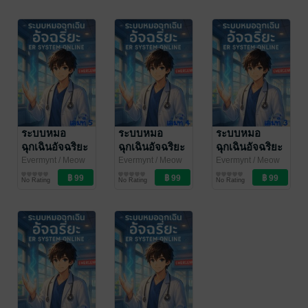
ระบบหมอ
ระบบหมอ
ระบบหมอ
ฉุกเฉินอัจฉริยะ
ฉุกเฉินอัจฉริยะ
ฉุกเฉินอัจฉริยะ
เล่ม 5
เล่ม 4
เล่ม 3
Evermynt
/ Meow
Evermynt
/ Meow
Evermynt
/ Meow
Min
นิยายแฟนตาซี
Min
นิยายแฟนตาซี
Min
นิยายแฟนตาซี
No Rating
No Rating
No Rating