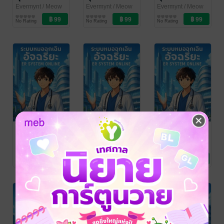
เล่ม 17
เล่ม 16
เล่ม 15
Evermynt
/ Meow
Evermynt
/ Meow
Evermynt
/ Meow
Min
นิยายแฟนตาซี
Min
นิยายแฟนตาซี
Min
นิยายแฟนตาซี
No Rating
No Rating
No Rating
ระบบหมอ
ระบบหมอ
ระบบหมอ
ฉุกเฉินอัจฉริยะ
ฉุกเฉินอัจฉริยะ
ฉุกเฉินอัจฉริยะ
เล่ม 14
เล่ม 13
เล่ม 12
Evermynt
/ Meow
Evermynt
/ Meow
Evermynt
/ Meow
Min
นิยายแฟนตาซี
Min
นิยายแฟนตาซี
Min
นิยายแฟนตาซี
No Rating
No Rating
No Rating