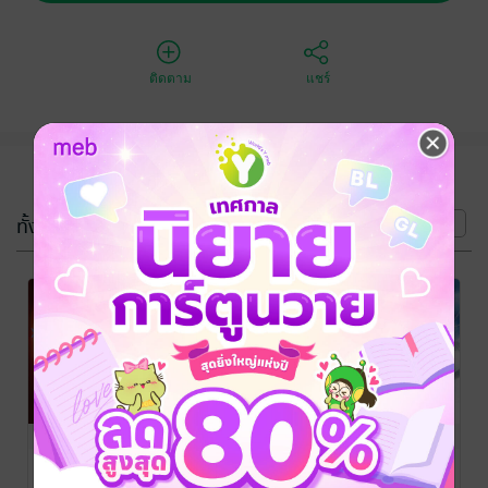
ติดตาม
แชร์
(6 เล่ม)
ทั้งหมด
หน้าที่ 1
ทหารดีบุกผู้
เจ้าหญิงเงือก
หงส์ป่า :
ทรหด :
น้อย : เทพนิยาย
เทพนิยาย 2