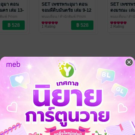
อุมา ตอน
SET เพชรพระอุมา ตอน
SET เพชรพร
นคร เล่ม 13-
จอมผีดิบมันตรัย เล่ม 9-12
ดงมรณะ เล่ม
พิมพ์ Prism
พนมเทียน
/ สำนักพิมพ์ Prism
พนมเทียน
/ สำน
อกชัน
นิยายผจญภัย/บู๊แอกชัน
นิยายผจญภัย/บู
1 Rating
2 Rating