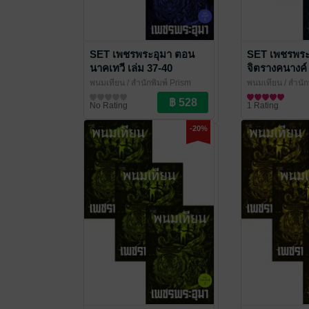
SET เพชรพระอุมา ตอน
SET เพชรพระ
นาคเทวี เล่ม 37-40
จิตรางคนางค์ 
พนมเทียน
/ สำนักพิมพ์ Prism
พนมเทียน
/ สำนัก
นิยายผจญภัย/บู๊แอกชัน
นิยายผจญภัย/บู๊แ
No Rating
1 Rating
-20%