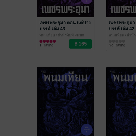
เพชรพระอุมา ตอน แต่ปาง
เพชรพระอุมา
บรรพ์ เล่ม 43
บรรพ์ เล่ม 42
พนมเทียน
/ สำนักพิมพ์ Prism
พนมเทียน
/ สำนัก
นิยายผจญภัย/บู๊แอกชัน
นิยายผจญภัย/บู๊แ
1 Rating
No Rating