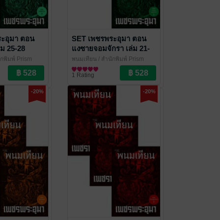
ะอุมา ตอน
SET เพชรพระอุมา ตอน
ม 25-28
แงซายจอมจักรา เล่ม 21-
24
ักพิมพ์ Prism
พนมเทียน
/ สำนักพิมพ์ Prism
๊แอกชัน
นิยายผจญภัย/บู๊แอกชัน
1 Rating
-20%
-20%