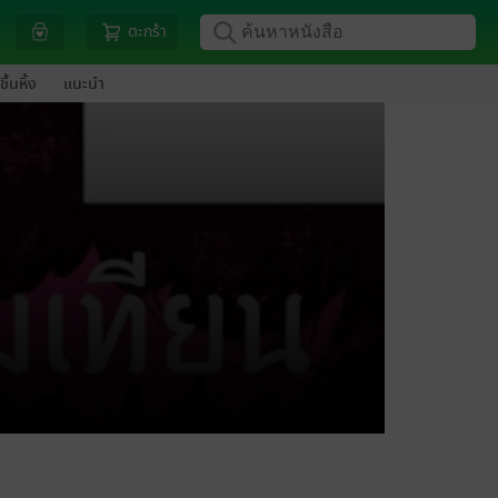
ตะกร้า
ขึ้นหิ้ง
แนะนำ