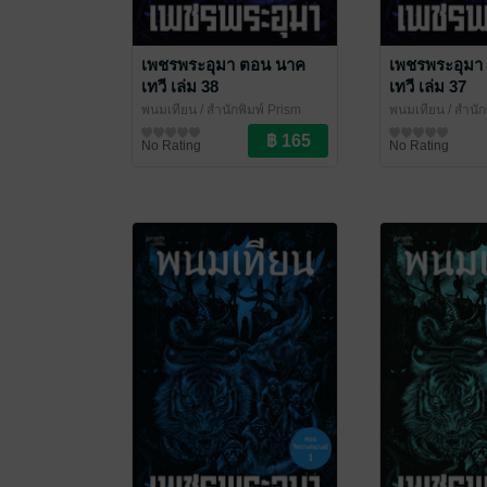
เพชรพระอุมา ตอน นาค
เพชรพระอุมา
เทวี เล่ม 38
เทวี เล่ม 37
พนมเทียน
/ สำนักพิมพ์ Prism
พนมเทียน
/ สำนัก
นิยายผจญภัย/บู๊แอกชัน
นิยายผจญภัย/บู๊แ
No Rating
No Rating