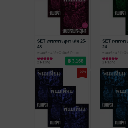
SET เพชรพระอุมา เล่ม 25-
SET เพชรพระอ
48
24
พนมเทียน
/ สำนักพิมพ์ Prism
พนมเทียน
/ สำนัก
นิยายผจญภัย/บู๊แอกชัน
นิยายผจญภัย/บู๊แ
2 Rating
2 Rating
-20%