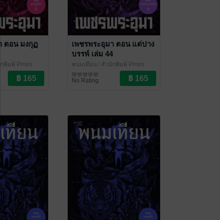
า ตอน มงกุฏ
เพชรพระอุมา ตอน แต่ปาง
บรรพ์ เล่ม 44
ักพิมพ์ Prism
พนมเทียน
/ สำนักพิมพ์ Prism
๊แอกชัน
นิยายผจญภัย/บู๊แอกชัน
No Rating