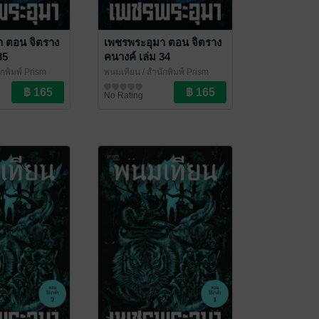
า ตอน จิตราง
เพชรพระอุมา ตอน จิตราง
35
คนางค์ เล่ม 34
ักพิมพ์ Prism
พนมเทียน
/ สำนักพิมพ์ Prism
๊แอกชัน
นิยายผจญภัย/บู๊แอกชัน
No Rating