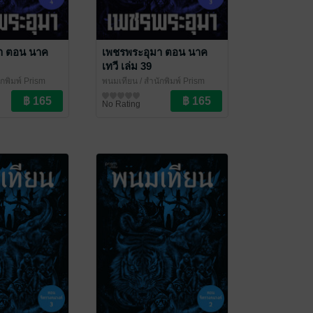
า ตอน นาค
เพชรพระอุมา ตอน นาค
เทวี เล่ม 39
ักพิมพ์ Prism
พนมเทียน
/ สำนักพิมพ์ Prism
๊แอกชัน
นิยายผจญภัย/บู๊แอกชัน
No Rating