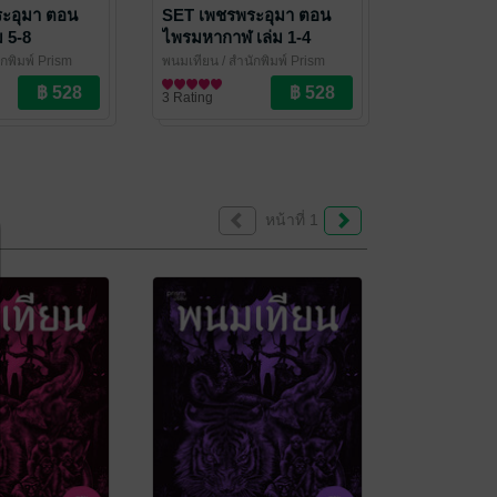
ะอุมา ตอน
SET เพชรพระอุมา ตอน
 5-8
ไพรมหากาฬ เล่ม 1-4
ักพิมพ์ Prism
พนมเทียน
/ สำนักพิมพ์ Prism
๊แอกชัน
นิยายผจญภัย/บู๊แอกชัน
3 Rating
หน้าที่ 1