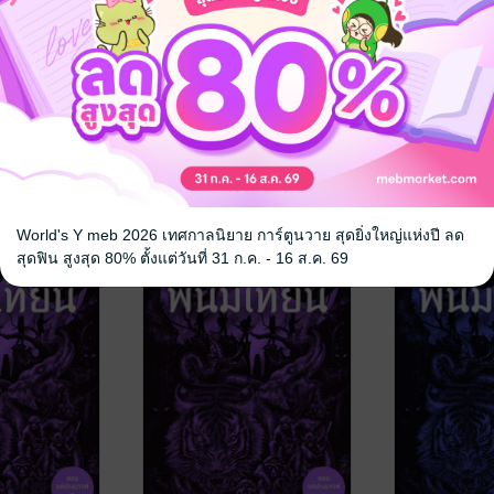
 ตอน มงกุฏ
เพชรพระอุมา ตอน มงกุฏ
เพชรพระอุม
ไพร เล่ม 46
ไพร เล่ม 45
พิมพ์ Prism
พนมเทียน
/ สำนักพิมพ์ Prism
พนมเทียน
/ สำน
อกชัน
นิยายผจญภัย/บู๊แอกชัน
นิยายผจญภัย/บู
No Rating
No Rating
World's Y meb 2026 เทศกาลนิยาย การ์ตูนวาย สุดยิ่งใหญ่แห่งปี ลด
สุดฟิน สูงสุด 80% ตั้งแต่วันที่ 31 ก.ค. - 16 ส.ค. 69