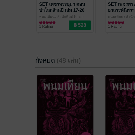
SET เพชรพระอุมา ตอน
SET เพชรพระ
ป่าโลกล้านปี เล่ม 17-20
อาถรรพ์นิทรา
16
พนมเทียน
/ สำนักพิมพ์ Prism
พนมเทียน
/ สำนัก
นิยายผจญภัย/บู๊แอกชัน
นิยายผจญภัย/บู๊แ
1 Rating
1 Rating
ทั้งหมด
(48 เล่ม)