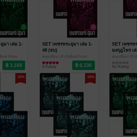
ุมา เล่ม 1-
SET เพชรพระอุมา เล่ม 1-
SET เพชรพร
48 (จบ)
มงกุฎไพร เล่
พิมพ์ Prism
พนมเทียน
/ สำนักพิมพ์ Prism
พนมเทียน
/ สำน
อกชัน
นิยายผจญภัย/บู๊แอกชัน
นิยายผจญภัย/บู
8 Rating
No Rating
-20%
-20%