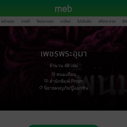
หน้าแรก
ขายดี
ใหม่มาแรง
มาใหม่
โปรโมชัน
ฟรีกระจาย
ฮิต
เพชรพระอุมา
จำนวน 48 เล่ม
พนมเทียน
สำนักพิมพ์ Prism
นิยายผจญภัย/บู๊แอกชัน