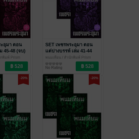
ะอุมา ตอน
SET เพชรพระอุมา ตอน
ม 45-48 (จบ)
แต่ปางบรรพ์ เล่ม 41-44
ักพิมพ์ Prism
พนมเทียน
/ สำนักพิมพ์ Prism
๊แอกชัน
นิยายผจญภัย/บู๊แอกชัน
No Rating
-20%
-20%