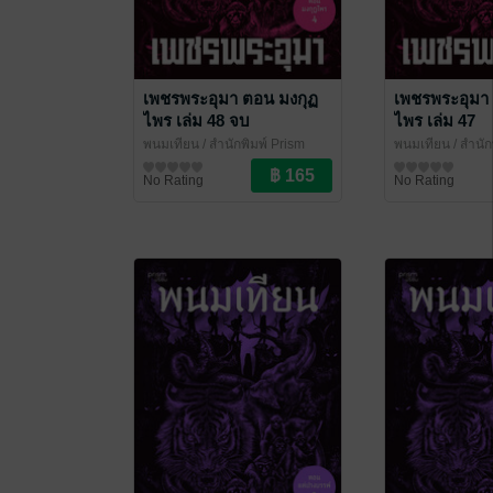
เพชรพระอุมา ตอน มงกุฏ
เพชรพระอุมา
ไพร เล่ม 48 จบ
ไพร เล่ม 47
พนมเทียน
/ สำนักพิมพ์ Prism
พนมเทียน
/ สำนัก
นิยายผจญภัย/บู๊แอกชัน
นิยายผจญภัย/บู๊แ
No Rating
No Rating