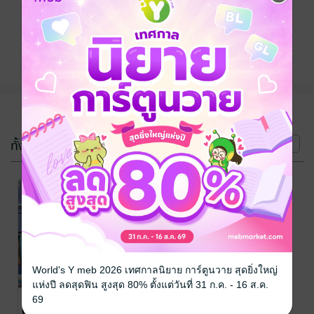
ติดตาม
แชร์
(2 เล่ม)
ทั้งหมด
หน้าที่ 1
World's Y meb 2026 เทศกาลนิยาย การ์ตูนวาย สุดยิ่งใหญ่
แห่งปี ลดสุดฟิน สูงสุด 80% ตั้งแต่วันที่ 31 ก.ค. - 16 ส.ค.
ฌาร์มจะหย่า
ฌาร์มจะหย่า
69
(เล่มจบ)
เล่ม 1