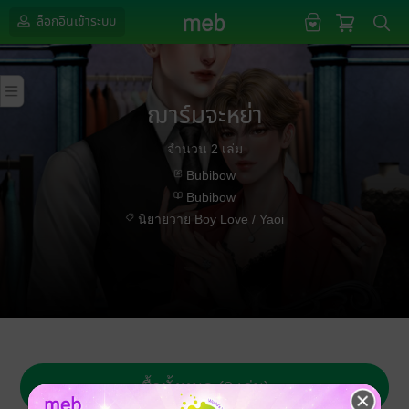
ล็อกอินเข้าระบบ
ฌาร์มจะหย่า
จำนวน 2 เล่ม
Bubibow
Bubibow
นิยายวาย Boy Love / Yaoi
ซื้อทั้งหมด (2 เล่ม)