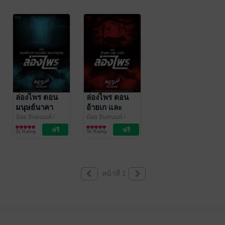
ล่องไพร ตอน
ล่องไพร ตอน
มนุษย์นาคา
อ้ายเก และ
แดนสมิง หุบผา
งาดำ
น้อย อินทนนท์
/
น้อย อินทนนท์
/
Thai Classic
นิยายผจญภัย/บู๊แอก
Thai Classic
นิยายผจญภัย/บู๊แอก
มฤตยู
32 Rating
56 Rating
Books
ชัน
Books
ชัน
หน้าที่ 1