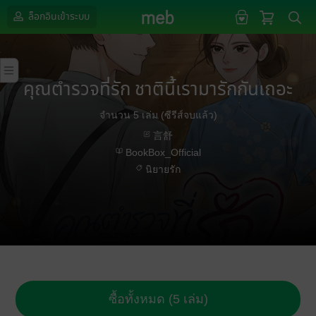
ล็อกอินเข้าระบบ
คุณตำรวจที่รัก ชาตินี้เรามารักกันเถอะ
จำนวน 5 เล่ม (ซีรีส์จบแล้ว)
言舒
BookBox_Official
นิยายรัก
ซื้อทั้งหมด (5 เล่ม)