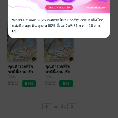
กันเถอะ เล่ม 5
กันเถอะ เล่ม 4
กันเถอะ เล่ม 3
言舒
/
言舒
/
言舒
/
BookBox_Official
นิยายรัก
BookBox_Official
นิยายรัก
BookBox_Official
นิยายรัก
(จบ)
No Rating
No Rating
No Rating
World's Y meb 2026 เทศกาลนิยาย การ์ตูนวาย สุดยิ่งใหญ่
แห่งปี ลดสุดฟิน สูงสุด 80% ตั้งแต่วันที่ 31 ก.ค. - 16 ส.ค.
-76%
69
คุณตำรวจที่รัก
คุณตำรวจที่รัก
ชาตินี้เรามารัก
ชาตินี้เรามารัก
กันเถอะ เล่ม 2
กันเถอะ เล่ม 1
言舒
/
言舒
/
BookBox_Official
นิยายรัก
BookBox_Official
นิยายรัก
No Rating
No Rating
หน้าที่ 1