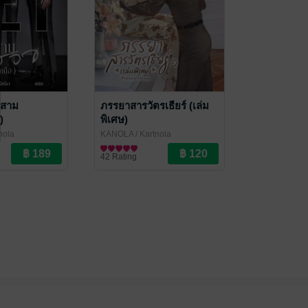
 สาม
ภรรยาสารวัตรเธียร์ (เล่ม
)
พิเศษ)
nola
KANOLA
/ Kartnola
ove / Yaoi
นิยายวาย Boy Love / Yaoi
42 Rating