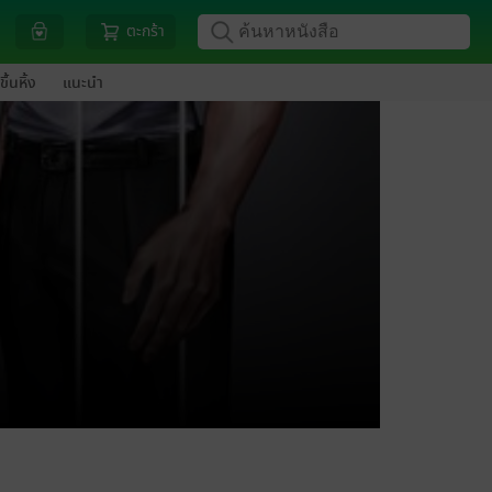
ตะกร้า
ขึ้นหิ้ง
แนะนำ