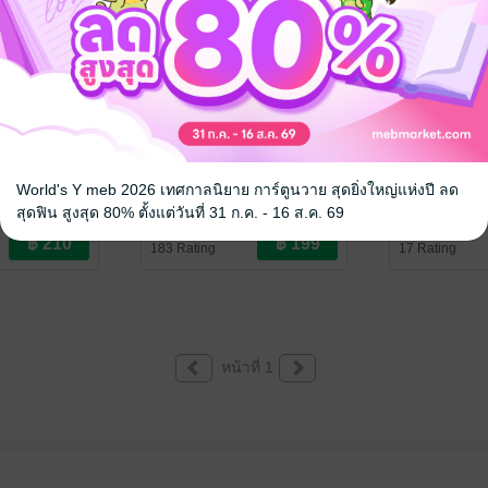
เธียร์
คุณสารวัตรอย่าดุพลับ
Special Set
ตำรวจ(เหนือ
World's Y meb 2026 เทศกาลนิยาย การ์ตูนวาย สุดยิ่งใหญ่แห่งปี ลด
ola
KANOLA
/ Kartnola
ve / Yaoi
นิยายวาย Boy Love / Yaoi
สุดฟิน สูงสุด 80% ตั้งแต่วันที่ 31 ก.ค. - 16 ส.ค. 69
KANOLA
/ Kart
นิยายวาย Boy L
183 Rating
17 Rating
หน้าที่ 1