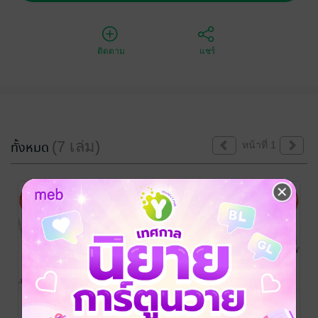
ติดตาม
แชร์
(7 เล่ม)
ทั้งหมด
หน้าที่ 1
เพี้ยนกว่าพี่มีอีก
เพี้ยนกว่าพี่มีอีก
เพี้ยนกว่าพี่มีอีก
ไหม เล่ม 7 (จบ)
ไหม เล่ม 6
ไหม เล่ม 5