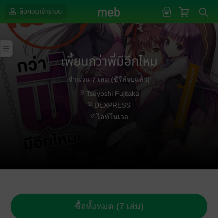
ล็อกอินเข้าระบบ
เพี้ยนกว่าพี่มีอีกไหม
จำนวน 7 เล่ม (ซีรีส์จบแล้ว)
Tsuyoshi Fujitaka
DEXPRESS
ไลท์โนเวล
ซื้อทั้งหมด (7 เล่ม)