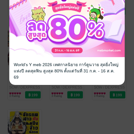
นักรบ เล่ม 7
นักรบ เล่ม 6
นักรบ เล่ม 5
SOW
/ DEXPRESS
SOW
/ DEXPRESS
SOW
/ DEXPRESS
ไลท์โนเวล
ไลท์โนเวล
ไลท์โนเวล
1 Rating
2 Rating
2 Rating
World's Y meb 2026 เทศกาลนิยาย การ์ตูนวาย สุดยิ่งใหญ่
แห่งปี ลดสุดฟิน สูงสุด 80% ตั้งแต่วันที่ 31 ก.ค. - 16 ส.ค.
จักรกลสาวกับ
จักรกลสาวกับ
จักรกลสาวกับ
69
ขนมปังจ้าว
ขนมปังจ้าว
ขนมปังจ้าว
นักรบ เล่ม 4
นักรบ เล่ม 3
นักรบ เล่ม 2
SOW
/ DEXPRESS
SOW
/ DEXPRESS
SOW
/ DEXPRESS
ไลท์โนเวล
ไลท์โนเวล
ไลท์โนเวล
3 Rating
3 Rating
3 Rating