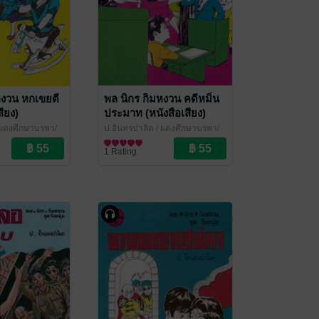
หงวน หกเขยตี
พล นิกร กิมหงวน คดีหมิ่น
สียง)
ประมาท (หนังสือเสียง)
ผดุงศึกษาบูรพา/
ป.อินทรปาลิต
/ ผดุงศึกษาบูรพา/
์
เฉลิมชัยการพิมพ์
นิยายตลก
1 Rating