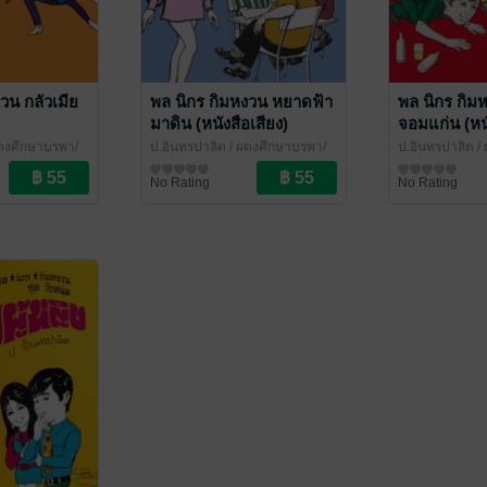
วน กลัวเมีย
พล นิกร กิมหงวน หยาดฟ้า
พล นิกร กิม
มาดิน (หนังสือเสียง)
จอมแก่น (หนั
ดุงศึกษาบูรพา/
ป.อินทรปาลิต
/ ผดุงศึกษาบูรพา/
ป.อินทรปาลิต
/ 
เฉลิมชัยการพิมพ์
นิยายตลก
เฉลิมชัยการพิมพ
นิยายตลก
No Rating
No Rating