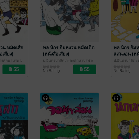
วน หมัดเสือ
พล นิกร กิมหงวน หมัดเด็ด
พล นิกร กิม
อเสียง)
(หนังสือเสียง)
แสนงอน (หนั
ดุงศึกษาบูรพา/
ป.อินทรปาลิต
/ ผดุงศึกษาบูรพา/
ป.อินทรปาลิต
/ 
เฉลิมชัยการพิมพ์
นิยายตลก
เฉลิมชัยการพิมพ
นิยายตลก
No Rating
No Rating