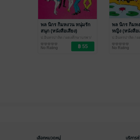
พล นิกร กิมหงวน หนุ่มรัก
พล นิกร กิมหง
สนุก (หนังสือเสียง)
หญิง (หนังสือเ
ป.อินทรปาลิต
/ ผดุงศึกษาบูรพา/
ป.อินทรปาลิต
/ ผ
เฉลิมชัยการพิมพ์
นิยายตลก
เฉลิมชัยการพิมพ์
นิยายตลก
No Rating
No Rating
เลือกหมวดหมู่
บริการช