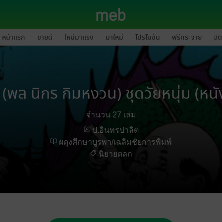
หน้าแรก
ขายดี
ใหม่มาแรง
มาใหม่
โปรโมชัน
ฟรีกระจาย
ฮิต
(พล นิกร กิมหงวน) ชุดวัยหนุ่ม (หนัง
จำนวน 27 เล่ม
ป.อินทรปาลิต
ผดุงศึกษาบูรพา/เฉลิมชัยการพิมพ์
นิยายตลก