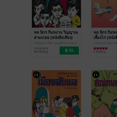
พล นิกร กิมหงวน วิญญาณ
พล นิกร กิมห
สามเกลอ (หนังสือเสียง)
เลี้ยงไก่ (หนัง
ป.อินทรปาลิต
/ ผดุงศึกษาบูรพา/
ป.อินทรปาลิต
/ ผ
เฉลิมชัยการพิมพ์
นิยายตลก
เฉลิมชัยการพิมพ์
นิยายตลก
No Rating
2 Rating