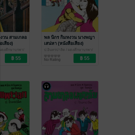
หงวน สามเกลอ
พล นิกร กิมหงวน นางพญา
อเสียง)
เสน่หา (หนังสือเสียง)
ผดุงศึกษาบูรพา/
ป.อินทรปาลิต
/ ผดุงศึกษาบูรพา/
์
เฉลิมชัยการพิมพ์
นิยายตลก
No Rating