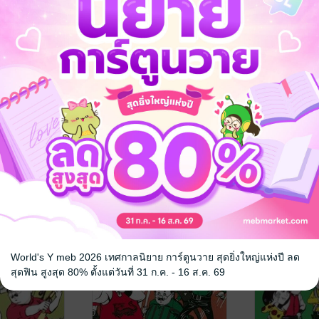
งวน สามเกลอ
พล นิกร กิมหงวน ตื่นกรุง
พล นิกร กิม
สือเสียง)
(หนังสือเสียง)
ไปรบ (หนังสื
ดุงศึกษาบูรพา/
ป.อินทรปาลิต
/ ผดุงศึกษาบูรพา/
ป.อินทรปาลิต
/ 
เฉลิมชัยการพิมพ์
นิยายตลก
เฉลิมชัยการพิมพ
นิยายตลก
No Rating
No Rating
World's Y meb 2026 เทศกาลนิยาย การ์ตูนวาย สุดยิ่งใหญ่แห่งปี ลด
สุดฟิน สูงสุด 80% ตั้งแต่วันที่ 31 ก.ค. - 16 ส.ค. 69