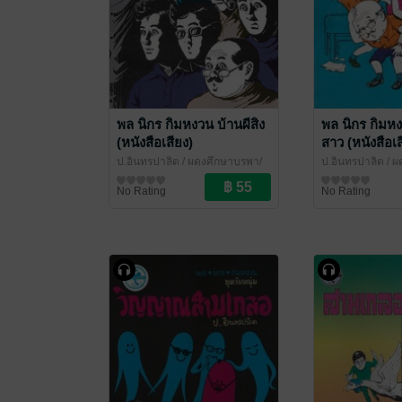
พล นิกร กิมหงวน บ้านผีสิง
พล นิกร กิมหง
(หนังสือเสียง)
สาว (หนังสือเส
ป.อินทรปาลิต
/ ผดุงศึกษาบูรพา/
ป.อินทรปาลิต
/ ผ
เฉลิมชัยการพิมพ์
นิยายตลก
เฉลิมชัยการพิมพ์
นิยายตลก
No Rating
No Rating