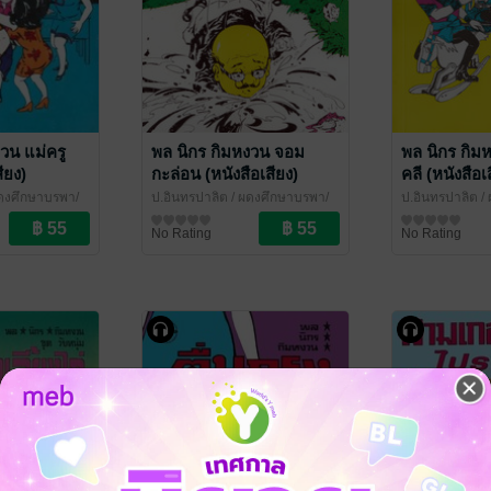
วน แม่ครู
พล นิกร กิมหงวน จอม
พล นิกร กิม
ียง)
กะล่อน (หนังสือเสียง)
คลี (หนังสือเ
ดุงศึกษาบูรพา/
ป.อินทรปาลิต
/ ผดุงศึกษาบูรพา/
ป.อินทรปาลิต
/ 
เฉลิมชัยการพิมพ์
นิยายตลก
เฉลิมชัยการพิมพ
นิยายตลก
No Rating
No Rating