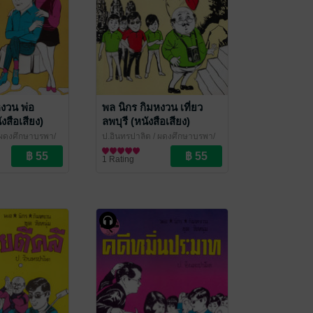
หงวน พ่อ
พล นิกร กิมหงวน เที่ยว
งสือเสียง)
ลพบุรี (หนังสือเสียง)
ผดุงศึกษาบูรพา/
ป.อินทรปาลิต
/ ผดุงศึกษาบูรพา/
์
เฉลิมชัยการพิมพ์
นิยายตลก
1 Rating