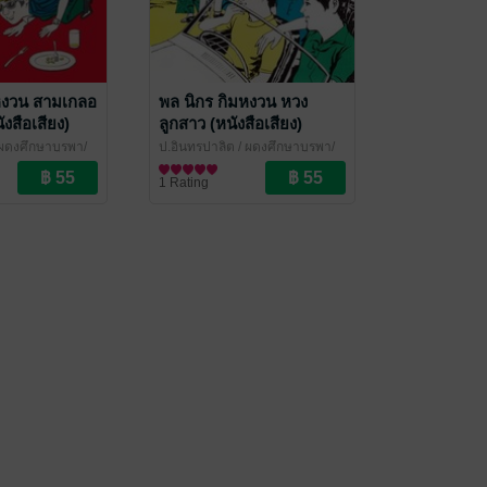
หงวน สามเกลอ
พล นิกร กิมหงวน หวง
งสือเสียง)
ลูกสาว (หนังสือเสียง)
ผดุงศึกษาบูรพา/
ป.อินทรปาลิต
/ ผดุงศึกษาบูรพา/
์
เฉลิมชัยการพิมพ์
นิยายตลก
1 Rating