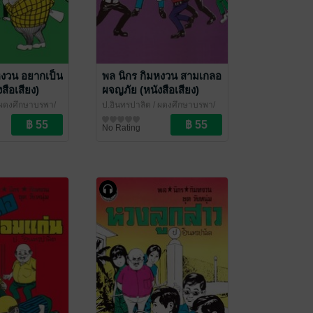
หงวน อยากเป็น
พล นิกร กิมหงวน สามเกลอ
สือเสียง)
ผจญภัย (หนังสือเสียง)
ผดุงศึกษาบูรพา/
ป.อินทรปาลิต
/ ผดุงศึกษาบูรพา/
์
เฉลิมชัยการพิมพ์
นิยายตลก
No Rating