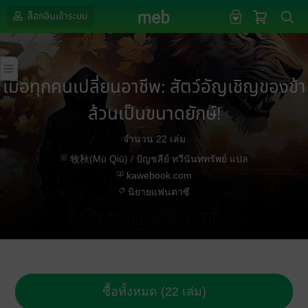
ล็อกอินเข้าระบบ
เมื่อทุกคนเปลี่ยนอาชีพ: สัตว์อัญเชิญของข้า
ล้วนเป็นขนาดยักษ์!
จำนวน 22 เล่ม
牧秋(Mù Qiū) / ปัญชลีย์ ทวีนันททรัพย์ แปล
kawebook.com
นิยายแฟนตาซี
ซื้อทั้งหมด (22 เล่ม)