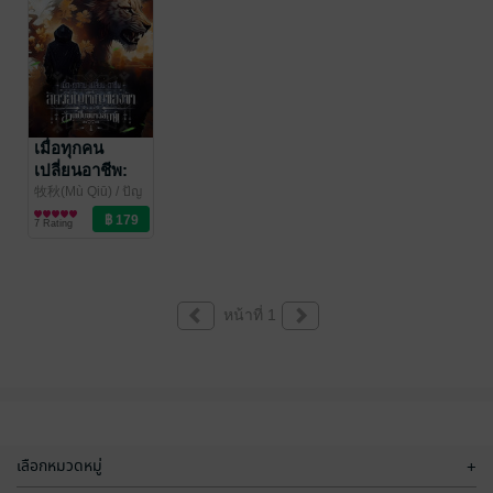
เมื่อทุกคน
เปลี่ยนอาชีพ:
สัตว์อัญเชิญของ
牧秋(Mù Qiū) / ปัญ
ชลีย์ ทวีนันททรัพย์
นิยายแฟนตาซี
ข้าล้วนเป็น
7 Rating
แปล
/
ขนาดยักษ์! เล่ม
kawebook.com
1
หน้าที่ 1
เลือกหมวดหมู่
+