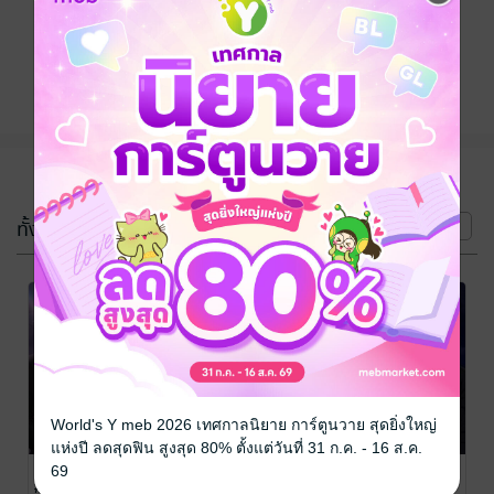
ติดตาม
แชร์
(3 เล่ม)
ทั้งหมด
หน้าที่ 1
World's Y meb 2026 เทศกาลนิยาย การ์ตูนวาย สุดยิ่งใหญ่
แห่งปี ลดสุดฟิน สูงสุด 80% ตั้งแต่วันที่ 31 ก.ค. - 16 ส.ค.
Your idol
Sarang #jayliz
Mon amour
69
#sufre
#reiso
Peony24
/ jingjai_