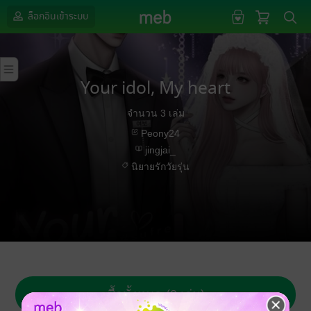
ล็อกอินเข้าระบบ
Your idol, My heart
จำนวน 3 เล่ม
Peony24
jingjai_
นิยายรักวัยรุ่น
ซื้อทั้งหมด (3 เล่ม)