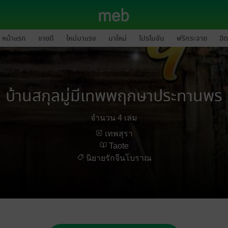
หน้าแรก
ขายดี
ใหม่มาแรง
มาใหม่
โปรโมชัน
ฟรีกระจาย
ฮิต
บ้านสกุลมู่มีเทพพฤกษาประทานพร
จำนวน 4 เล่ม
เทพสุรา
Taote
นิยายรักจีนโบราณ