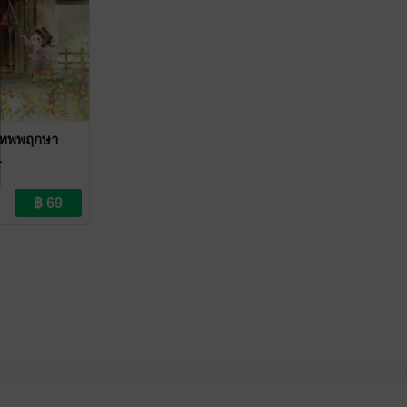
มีเทพพฤกษา
1
ราณ