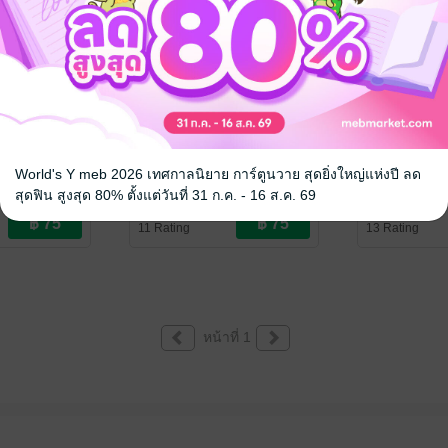
ีเทพพฤกษา
บ้านสกุลมู่มีเทพพฤกษา
บ้านสกุลมู่
ประทานพร 2
ประทานพร 
World's Y meb 2026 เทศกาลนิยาย การ์ตูนวาย สุดยิ่งใหญ่แห่งปี ลด
สุดฟิน สูงสุด 80% ตั้งแต่วันที่ 31 ก.ค. - 16 ส.ค. 69
เทพสุรา
/ Taote
เทพสุรา
/ Taote
ณ
นิยายรักจีนโบราณ
นิยายรักจีนโบ
11 Rating
13 Rating
หน้าที่ 1