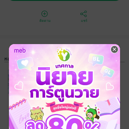
ติดตาม
แชร์
หนังสือรวมชุด
SET ทะลุมิติมา
เป็นตัวประกอบ
ที่ถูกพระเอก
พู่กันร่ายมนตรา