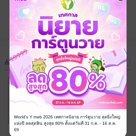
ติดตาม
แชร์
(2 เล่ม)
ทั้งหมด
หน้าที่ 1
World's Y meb 2026 เทศกาลนิยาย การ์ตูนวาย สุดยิ่งใหญ่
แห่งปี ลดสุดฟิน สูงสุด 80% ตั้งแต่วันที่ 31 ก.ค. - 16 ส.ค.
อ่านแก้ง่วง(เล่ม
อ่านแก้ง่วง(เล่ม
69
ที่2)
ที่1)