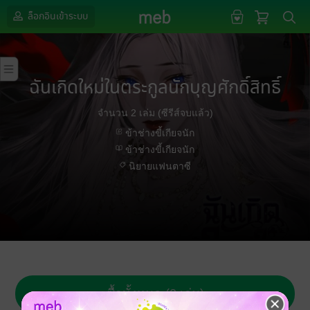
ล็อกอินเข้าระบบ
ฉันเกิดใหม่ในตระกูลนักบุญศักดิ์สิทธิ์
จำนวน 2 เล่ม (ซีรีส์จบแล้ว)
ข้าช่างขี้เกียจนัก
ข้าช่างขี้เกียจนัก
นิยายแฟนตาซี
ซื้อทั้งหมด (2 เล่ม)