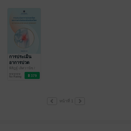
ข้อสะโพก
ข้อสะโพก
ข้อสะโพก
การประเมิน
อาการปวด
สะโพกและการ
พิสิฏฐ์ เลิศวานิช
/
สำนักพิมพ์ศิริราช
สุขภาพ
ผ่าตัดส่องกล้อง
No Rating
ข้อสะโพก (Full
Book)
หน้าที่ 1