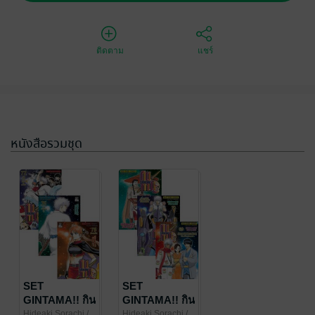
ติดตาม
แชร์
หนังสือรวมชุด
SET
SET
GINTAMA!! กิน
GINTAMA!! กิน
ทามะ เล่ม 61-
ทามะ เล่ม 1-70
Hideaki Sorachi
/
Hideaki Sorachi
/