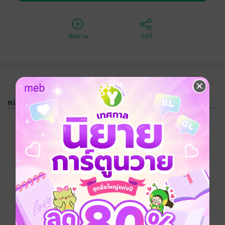
ติดตาม
แชร์
หนังสือรวมชุด
-50%
SET AFTER
HOURS Vol. 1-
3
Yuhta Nishio
/