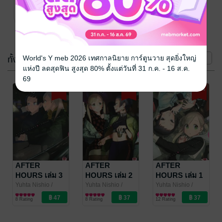
สำนักพิมพ์เซนชู
การ์ตูน Girl Love /
5 Rating
Yuri
(3 เล่ม)
ทั้งหมด
หน้าที่ 1
World's Y meb 2026 เทศกาลนิยาย การ์ตูนวาย สุดยิ่งใหญ่
แห่งปี ลดสุดฟิน สูงสุด 80% ตั้งแต่วันที่ 31 ก.ค. - 16 ส.ค.
69
-50%
-50%
-50%
AFTER
AFTER
AFTER
HOURS เล่ม 3
HOURS เล่ม 2
HOURS เล่ม 1
(จบ)
Yuhta Nishio
/
Yuhta Nishio
/
Yuhta Nishio
/
สำนักพิมพ์เซนชู
การ์ตูน Girl Love /
สำนักพิมพ์เซนชู
การ์ตูน Girl Love /
สำนักพิมพ์เซนชู
การ์ตูน Girl Love /
8 Rating
8 Rating
12 Rating
Yuri
Yuri
Yuri