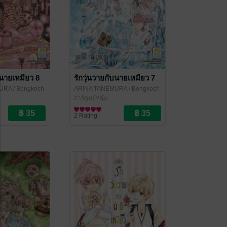
บนายเหมียว 8
รักวุ่นวายกับนายเหมียว 7
MURA
/ Bongkoch
ARINA TANEMURA
/ Bongkoch
Publishing
การ์ตูนผู้หญิง
2 Rating