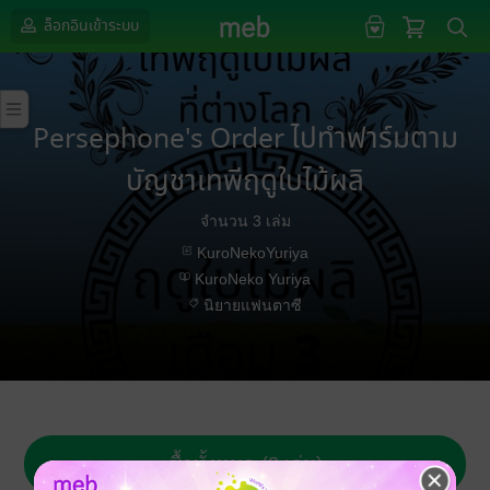
ล็อกอินเข้าระบบ
Persephone's Order ไปทำฟาร์มตาม
บัญชาเทพีฤดูใบไม้ผลิ
จำนวน 3 เล่ม
KuroNekoYuriya
KuroNeko Yuriya
นิยายแฟนตาซี
ซื้อทั้งหมด (3 เล่ม)