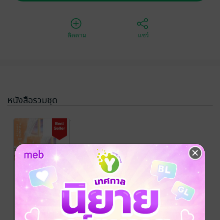
ติดตาม
แชร์
หนังสือรวมชุด
SET ย้อนชีวิต
ลิขิตรัก เล่ม 1 –
4 (จบ)
ชุนเหอจิ่งหมิง
/ ตำ