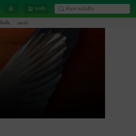
ตะกร้า
ขึ้นหิ้ง
แนะนำ