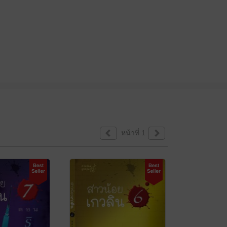
หน้าที่ 1