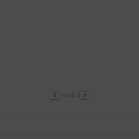
หน้าที่ 1