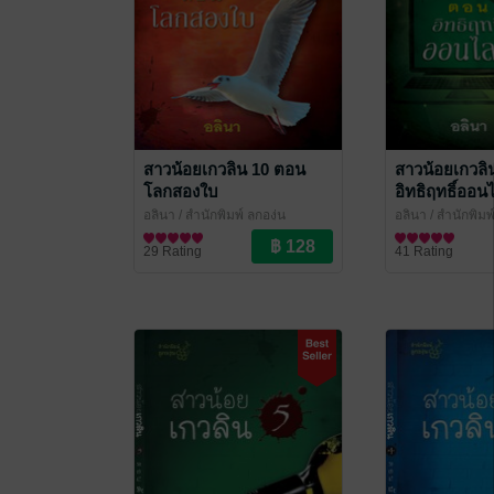
สาวน้อยเกวลิน 10 ตอน
สาวน้อยเกวลิ
โลกสองใบ
อิทธิฤทธิ์ออน
อลินา
/ สำนักพิมพ์ ลูกองุ่น
อลินา
/ สำนักพิมพ์
นิยายสืบสวนสอบสวน/ทริลเลอร์
นิยายสืบสวนสอบส
29 Rating
41 Rating