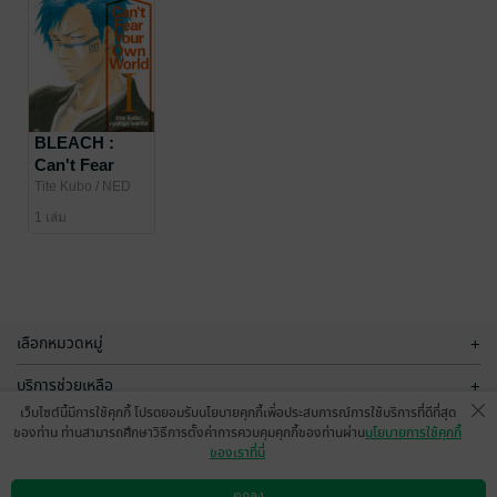
BLEACH :
Can't Fear
Your Own
Tite Kubo
/ NED
Comics
World
1 เล่ม
เลือกหมวดหมู่
+
บริการช่วยเหลือ
+
เว็บไซต์นี้มีการใช้คุกกี้ โปรดยอมรับนโยบายคุกกี้เพื่อประสบการณ์การใช้บริการที่ดีที่สุด
เกี่ยวกับเรา
+
ของท่าน ท่านสามารถศึกษาวิธีการตั้งค่าการควบคุมคุกกี้ของท่านผ่าน
นโยบายการใช้คุกกี้
ของเราที่นี่
กลุ่มธุรกิจในเครือ
+
ตกลง