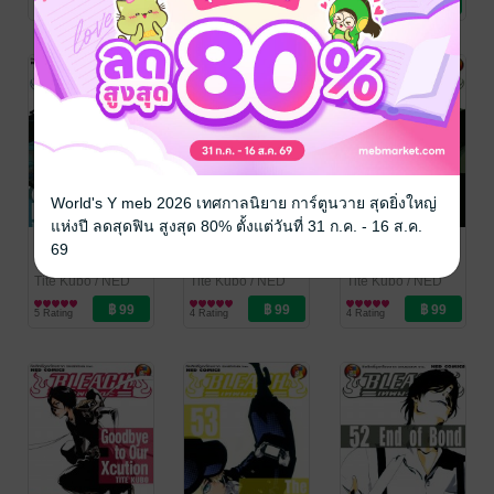
4 Rating
5 Rating
3 Rating
World's Y meb 2026 เทศกาลนิยาย การ์ตูนวาย สุดยิ่งใหญ่
แห่งปี ลดสุดฟิน สูงสุด 80% ตั้งแต่วันที่ 31 ก.ค. - 16 ส.ค.
Bleach เทพ
Bleach เทพ
Bleach เทพ
69
มรณะ เล่ม 57
มรณะ เล่ม 56
มรณะ เล่ม 55
Tite Kubo
/ NED
Tite Kubo
/ NED
Tite Kubo
/ NED
Comics
การ์ตูนทั่วไป
Comics
การ์ตูนทั่วไป
Comics
การ์ตูนทั่วไป
5 Rating
4 Rating
4 Rating