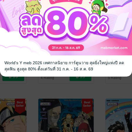
คาถา โอ้โฮ
Naruto นินจาคาถา โอ้โฮ
Naruto นินจ
เฮะ 60
เฮะ 59
World's Y meb 2026 เทศกาลนิยาย การ์ตูนวาย สุดยิ่งใหญ่แห่งปี ลด
oto
/ NED
Masashi Kishimoto
/ NED
Masashi Kishi
สุดฟิน สูงสุด 80% ตั้งแต่วันที่ 31 ก.ค. - 16 ส.ค. 69
Comics
การ์ตูนทั่วไป
Comics
การ์ตูนทั่วไป
4 Rating
5 Rating