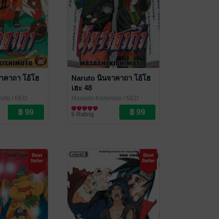
าคาถา โอ้โฮ
Naruto นินจาคาถา โอ้โฮ
เฮะ 48
moto
/ NED
Masashi Kishimoto
/ NED
Comics
การ์ตูนทั่วไป
6 Rating