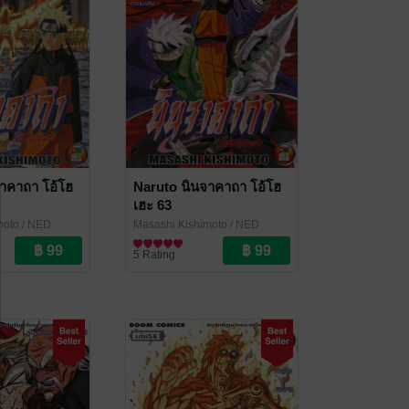
าคาถา โอ้โฮ
Naruto นินจาคาถา โอ้โฮ
เฮะ 63
moto
/ NED
Masashi Kishimoto
/ NED
Comics
การ์ตูนทั่วไป
5 Rating