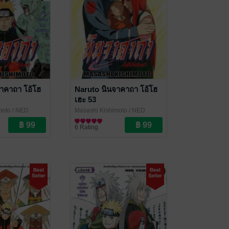
าคาถา โอ้โฮ
Naruto นินจาคาถา โอ้โฮ
เฮะ 53
moto
/ NED
Masashi Kishimoto
/ NED
Comics
การ์ตูนทั่วไป
6 Rating