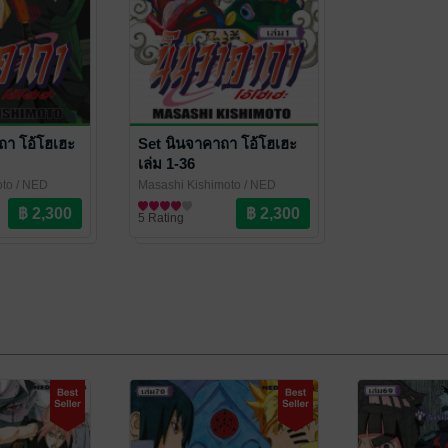
า โอ้โฮเฮะ
Set นินจาคาถา โอ้โฮเฮะ
เล่ม 1-36
oto
/ NED
Masashi Kishimoto
/ NED
Comics
การ์ตูนทั่วไป
5 Rating