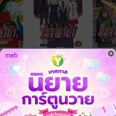
คาถา โอ้โฮ
Naruto นินจาคาถา โอ้โฮ
Naruto นินจ
เฮะ 65
เฮะ 64
oto
/ NED
Masashi Kishimoto
/ NED
Masashi Kishi
Comics
การ์ตูนทั่วไป
Comics
การ์ตูนทั่วไป
4 Rating
6 Rating