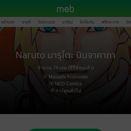
หน้าแรก
ขายดี
ใหม่มาแรง
มาใหม่
โปรโมชัน
ฟรีกระจาย
ฮิต
Naruto นารุโตะ นินจาคาถา
จำนวน 74 เล่ม (ซีรีส์จบแล้ว)
Masashi Kishimoto
NED Comics
การ์ตูนทั่วไป