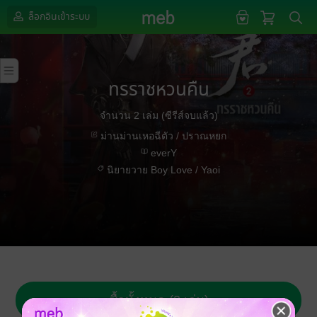
ล็อกอินเข้าระบบ
ทรราชหวนคืน
จำนวน 2 เล่ม (ซีรีส์จบแล้ว)
ม่านม่านเหอฉีตัว / ปราณหยก
everY
นิยายวาย Boy Love / Yaoi
ซื้อทั้งหมด (2 เล่ม)