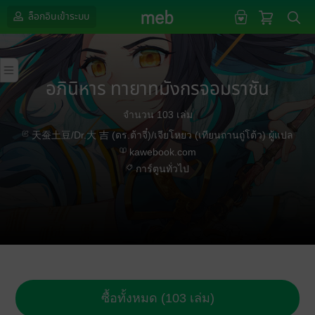
ล็อกอินเข้าระบบ
อภินิหาร ทายาทมังกรจอมราชัน
จำนวน 103 เล่ม
天蚕土豆/Dr.大 吉 (ดร.ต้าจี๋)/เจียโหยว (เทียนถานถู่โต้ว) ผู้แปล
kawebook.com
การ์ตูนทั่วไป
ซื้อทั้งหมด (103 เล่ม)